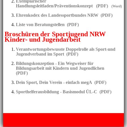
Exemplarischer
Handlungsleitfaden/Präventionskonzept (PDF)
(Word)
Ehrenkodex des Landessportbundes NRW (PDF)
Liste von Beratungstellen (PDF)
Broschüren
der Sportjugend NRW
Kinder- und Jugendarbeit
Verantwortungsbewusste Doppelrolle als Sport-und
Jugendverband im Sport (PDF)
Bildungskonzeption - Ein Wegweiser für
Bildungsarbeit mit Kindern und Jugendlichen
(PDF)
Dein Sport, Dein Verein - einfach megA (PDF)
Sporthelferausbildung - Basismodul ÜL-C (PDF)
Impressum
|
Datenschutz
|
Kontakt
| © Copyright Stadtsportbund
Wuppertal e.V. |
Webseite erstellt mit HomepageFIX